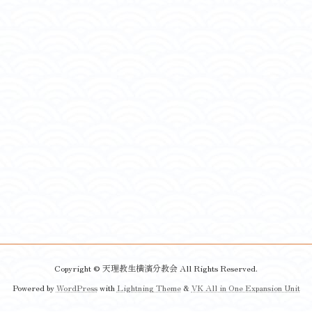
Copyright © 天理教生横濱分教会 All Rights Reserved.
Powered by
WordPress
with
Lightning Theme
&
VK All in One Expansion Unit