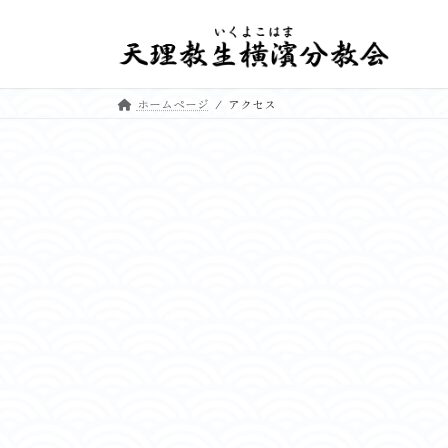
コ
ナ
ン
ビ
テ
ゲ
ン
ー
ホームページ
アクセス
ツ
シ
へ
ョ
ス
ン
キ
に
ッ
移
プ
動