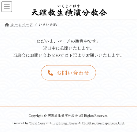
コ
ナ
ン
ビ
テ
ゲ
ン
ー
ホームページ
いきいき話
ツ
シ
へ
ョ
ス
ン
ただいま、ページの準備中です。
キ
に
近日中に公開いたします。
ッ
移
当教会にお問い合わせの方は下記よりお願いいたします。
プ
動
お問い合わせ
Copyright © 天理教生横濱分教会 All Rights Reserved.
Powered by
WordPress
with
Lightning Theme
&
VK All in One Expansion Unit