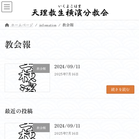
コ
ナ
ン
ビ
テ
ゲ
ン
ー
ホームページ
infomation
教会報
ツ
シ
へ
ョ
ス
ン
教会報
キ
に
ッ
移
プ
動
2024/09/11
教会報
2025年7月16日
続きを読む
最近の投稿
2024/09/11
教会報
2025年7月16日